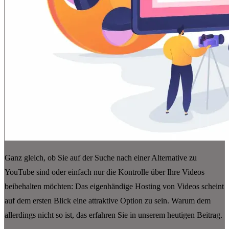
Ganz gleich, ob Sie auf der Suche nach einer Alternative zu
YouTube sind oder einfach nur die Kontrolle über Ihre Videos
beibehalten möchten: Das eigenhändige Hosting von Videos scheint
auf dem ersten Blick eine attraktive Option zu sein. Warum dem
allerdings nicht so ist, das erfahren Sie in unserem heutigen Beitrag.