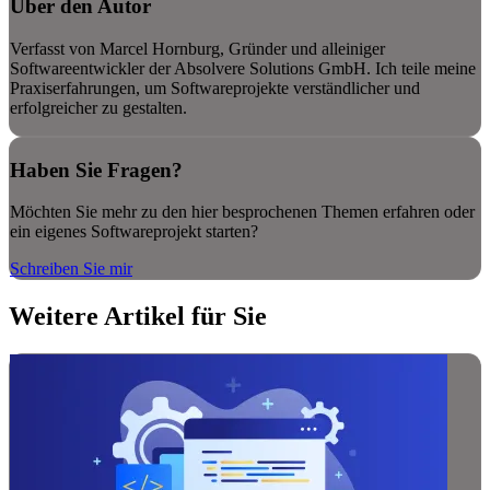
Über den Autor
Verfasst von Marcel Hornburg, Gründer und alleiniger
Softwareentwickler der Absolvere Solutions GmbH. Ich teile meine
Praxiserfahrungen, um Softwareprojekte verständlicher und
erfolgreicher zu gestalten.
Haben Sie Fragen?
Möchten Sie mehr zu den hier besprochenen Themen erfahren oder
ein eigenes Softwareprojekt starten?
Schreiben Sie mir
Weitere Artikel für Sie