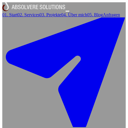
01.
Start
02.
Services
03.
Projekte
04.
Über mich
05.
Blog
Anfragen