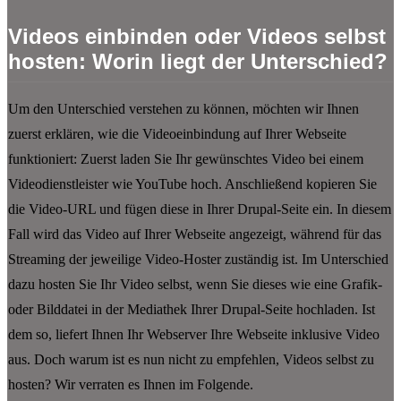
Videos einbinden oder Videos selbst
hosten: Worin liegt der Unterschied?
Um den Unterschied verstehen zu können, möchten wir Ihnen
zuerst erklären, wie die Videoeinbindung auf Ihrer Webseite
funktioniert: Zuerst laden Sie Ihr gewünschtes Video bei einem
Videodienstleister wie YouTube hoch. Anschließend kopieren Sie
die Video-URL und fügen diese in Ihrer Drupal-Seite ein. In diesem
Fall wird das Video auf Ihrer Webseite angezeigt, während für das
Streaming der jeweilige Video-Hoster zuständig ist. Im Unterschied
dazu hosten Sie Ihr Video selbst, wenn Sie dieses wie eine Grafik-
oder Bilddatei in der Mediathek Ihrer Drupal-Seite hochladen. Ist
dem so, liefert Ihnen Ihr Webserver Ihre Webseite inklusive Video
aus. Doch warum ist es nun nicht zu empfehlen, Videos selbst zu
hosten? Wir verraten es Ihnen im Folgende.