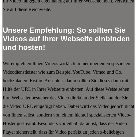
Ihr Video hingegen eigenhändig auf Ihrer Webseite hoch, verzichten
Sie auf diese Reichweite.
Unsere Empfehlung: So sollten Sie
Videos auf Ihrer Webseite einbinden
und hosten!
Wir empfehlen Ihnen Videos wirklich immer über einen speziellen
Videodienstleister wie zum Beispiel YouTube, Vimeo und Co.
hochzuladen. Erst im Anschluss daran sollten Sie dieses dann mit
Hilfe der URL in Ihrer Webseite einbetten. Auf diese Weise sehen
Ihre Webseitenbesucher das Video direkt an der Stelle, an der Sie
die Video-URL eingefügt haben. Dabei wird das Video jedoch nicht
von Ihnen selbst, sondern von einem hierauf spezialisierten Video-
Hoster gestreamt. Besonders vorteilhaft daran ist, dass der Video-
Player sicherstellt, dass Ihr Video perfekt an jeden x-beliebigen