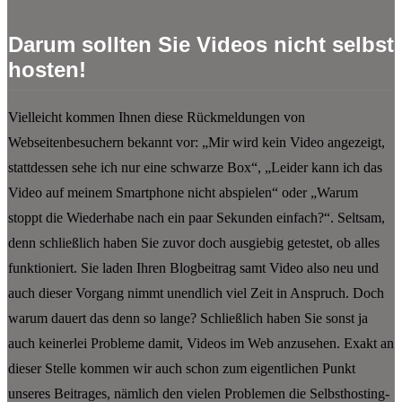
Darum sollten Sie Videos nicht selbst
hosten!
Vielleicht kommen Ihnen diese Rückmeldungen von
Webseitenbesuchern bekannt vor: „Mir wird kein Video angezeigt,
stattdessen sehe ich nur eine schwarze Box“, „Leider kann ich das
Video auf meinem Smartphone nicht abspielen“ oder „Warum
stoppt die Wiederhabe nach ein paar Sekunden einfach?“. Seltsam,
denn schließlich haben Sie zuvor doch ausgiebig getestet, ob alles
funktioniert. Sie laden Ihren Blogbeitrag samt Video also neu und
auch dieser Vorgang nimmt unendlich viel Zeit in Anspruch. Doch
warum dauert das denn so lange? Schließlich haben Sie sonst ja
auch keinerlei Probleme damit, Videos im Web anzusehen. Exakt an
dieser Stelle kommen wir auch schon zum eigentlichen Punkt
unseres Beitrages, nämlich den vielen Problemen die Selbsthosting-