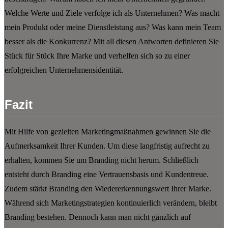
Welche Werte und Ziele verfolge ich als Unternehmen? Was macht
mein Produkt oder meine Dienstleistung aus? Was kann mein Team
besser als die Konkurrenz? Mit all diesen Antworten definieren Sie
Stück für Stück Ihre Marke und verhelfen sich so zu einer
erfolgreichen Unternehmensidentität.
Fazit
Mit Hilfe von gezielten Marketingmaßnahmen gewinnen Sie die
Aufmerksamkeit Ihrer Kunden. Um diese langfristig aufrecht zu
erhalten, kommen Sie um Branding nicht herum. Schließlich
entsteht durch Branding eine Vertrauensbasis und Kundentreue.
Zudem stärkt Branding den Wiedererkennungswert Ihrer Marke.
Während sich Marketingstrategien kontinuierlich verändern, bleibt
Branding bestehen. Dennoch kann man nicht gänzlich auf