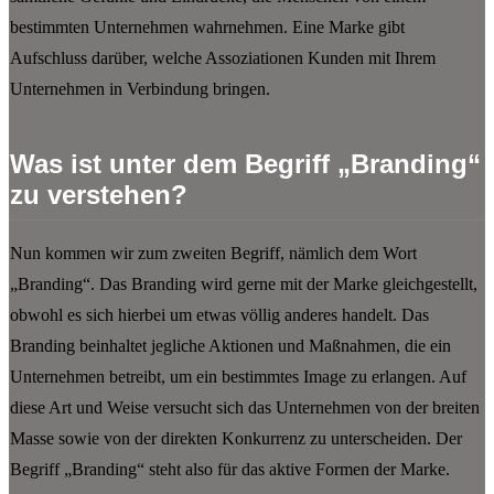
bestimmten Unternehmen wahrnehmen. Eine Marke gibt
Aufschluss darüber, welche Assoziationen Kunden mit Ihrem
Unternehmen in Verbindung bringen.
Was ist unter dem Begriff „Branding“
zu verstehen?
Nun kommen wir zum zweiten Begriff, nämlich dem Wort
„Branding“. Das Branding wird gerne mit der Marke gleichgestellt,
obwohl es sich hierbei um etwas völlig anderes handelt. Das
Branding beinhaltet jegliche Aktionen und Maßnahmen, die ein
Unternehmen betreibt, um ein bestimmtes Image zu erlangen. Auf
diese Art und Weise versucht sich das Unternehmen von der breiten
Masse sowie von der direkten Konkurrenz zu unterscheiden. Der
Begriff „Branding“ steht also für das aktive Formen der Marke.