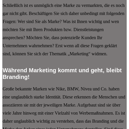
Schließlich ist es unmöglich eine Marke zu vermarkten, die es noch
gar nicht gibt. Beschäftigen Sie sich daher unbedingt mit folgenden
Fragen: Wer sind Sie als Marke? Was ist Ihnen wichtig und wen
möchten Sie mit Ihren Produkten bzw. Dienstleistungen
ansprechen? Möchten Sie, dass potenzielle Kunden Ihr
Unternehmen wahrnehmen? Erst wenn all diese Fragen geklärt
sind, können Sie sich der Thematik „Marketing“ widmen.
Während Marketing kommt und geht, bleibt
Branding!
Große bekannte Marken wie Nike, BMW, Nivea und Co. haben
eine unglaublich starke Identität. Diese erkennen die Menschen und
assoziieren sie mit der jeweiligen Marke. Aufgebaut sind sie über
viele Jahre hinweg mit einer Vielzahl von Werbemaßnahmen. Es ist
daher unglaublich wichtig zu verstehen, dass das Branding und die