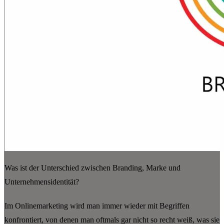
Was ist der Unterschied zwischen Branding, Marke und
Unternehmensidentität?
Im Onlinemarketing wird man immer wieder mit Begriffen
konfrontiert, von denen man oftmals gar nicht so recht weiß, was sie