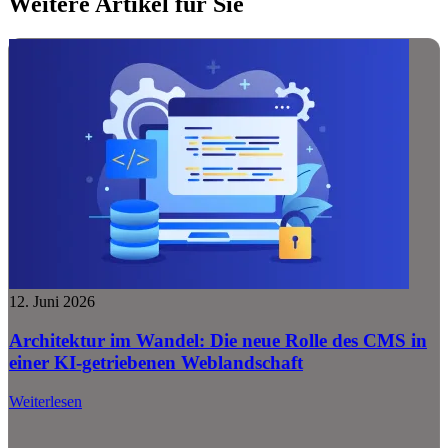
Weitere Artikel für Sie
12. Juni 2026
Architektur im Wandel: Die neue Rolle des CMS in
einer KI-getriebenen Weblandschaft
Weiterlesen