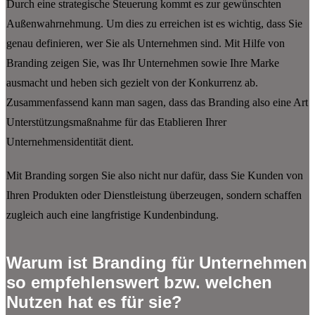
Durch eine strategische Steuerung kommt es zur gewünschten
Außenwahrnehmung. Um dies zu erreichen ist es wichtig, dass Sie
genau definieren, wer Sie als Unternehmen sind. Mit Hilfe von
Branding zeigen Sie, was Ihr Unternehmen sowie Ihre Marke
ausmacht und heben sich gezielt von der Konkurrenz ab.
Zusammenfassend kann man sagen, dass das Branding also eine Art
Unterstützungsmaßnahme für das Etablieren Ihrer
Unternehmensidentität dient.
Mit Branding sorgen Sie also nicht nur dafür, dass Sie Kunden von
Ihren Produkten oder Dienstleistung überzeugen, sondern schaffen
zugleich auch eine langfristige Kundenbindung.
Warum ist Branding für Unternehmen
so empfehlenswert bzw. welchen
Nutzen hat es für sie?