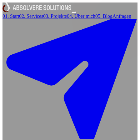
01.
Start
02.
Services
03.
Projekte
04.
Über mich
05.
Blog
Anfragen