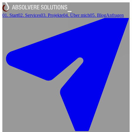
01.
Start
02.
Services
03.
Projekte
04.
Über mich
05.
Blog
Anfragen