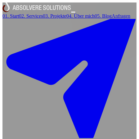
01.
Start
02.
Services
03.
Projekte
04.
Über mich
05.
Blog
Anfragen