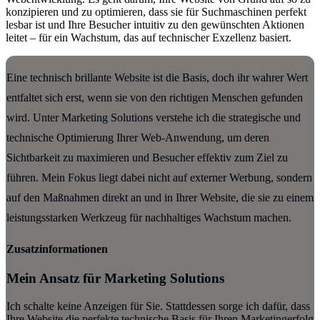
konzipieren und zu optimieren, dass sie für Suchmaschinen perfekt
lesbar ist und Ihre Besucher intuitiv zu den gewünschten Aktionen
leitet – für ein Wachstum, das auf technischer Exzellenz basiert.
Eine technisch brillante Website ist die Basis, doch ihr wahrer Wert
entfaltet sich erst, wenn sie von den richtigen Menschen gefunden
wird. Unter Marketing Solutions verstehe ich die strategische und
technische Optimierung Ihrer Web-Anwendung, um deren
Sichtbarkeit zu maximieren und Besucher effektiv zum Ziel zu
führen. Mein Fokus liegt dabei nicht auf externer Werbung, sondern
auf den Maßnahmen direkt an und in Ihrer Website, die sie zu einem
leistungsstarken Werkzeug für nachhaltiges Wachstum machen.
Zusatzinformationen
Mein Ansatz für Marketing Solutions
Ich schalte keine Anzeigen für Sie. Stattdessen sorge ich dafür, dass
Ihre Website die perfekte technische Basis für Ihren Marketingerfolg